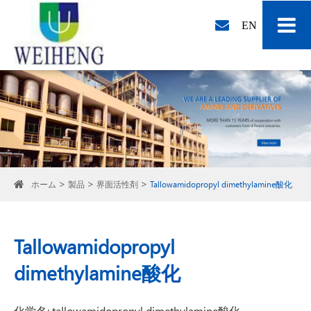
EN
ホーム
製品
界面活性剤
Tallowamidopropyl dimethylamine酸化
Tallowamidopropyl
dimethylamine酸化
化学名: tallowamidopropyl dimethylamine酸化