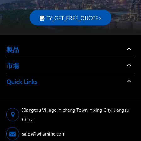
TY_GET_FREE_QUOTE

製品
市場
Quick Links
Xiangtou Village, Yicheng Town, Yixing City, Jiangsu,
China
sales@whamine.com