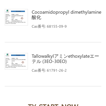
Cocoamidopropyl dimethylamine
酸化
Cas番号: 68155-09-9
Tallowalkylアミンethoxylateエー
テル (3EO-30EO)
Cas番号: 61791-26-2