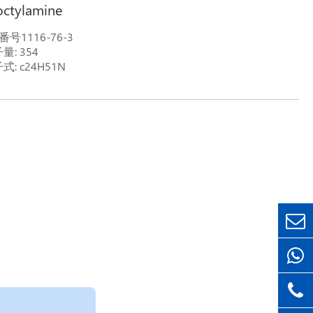
ioctylamine
s番号1116-76-3
量: 354
式: c24H51N
: tnoa; tricaprylylamine; tricaprylamine; trioctylamine; 1-
tanamine、n、n-ジオクチル-; 336s alamine 308; n、N-
ctyloctan-1-amine