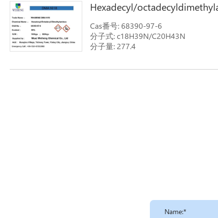
Hexadecyl/octadecyldimethyl
Cas番号: 68390-97-6
分子式: c18H39N/C20H43N
分子量: 277.4