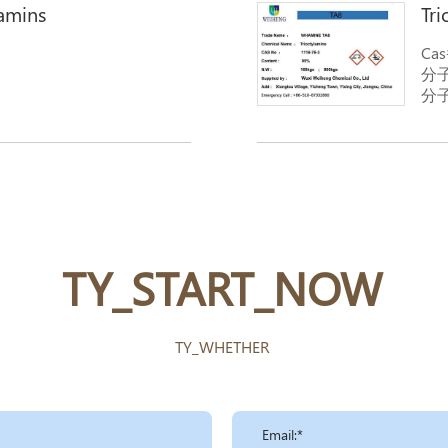
amins
Tr
Ca
分子
分子
類義語
Oc
dio
TY_START_NOW
TY_WHETHER