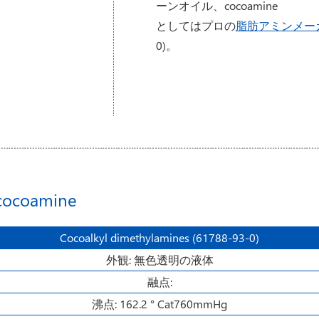
ーンオイル、cocoamine
としてはプロの
脂肪アミンメー
0)。
oamine
Cocoalkyl dimethylamines (61788-93-0)
外観: 無色透明の液体
融点:
沸点: 162.2 ° Cat760mmHg