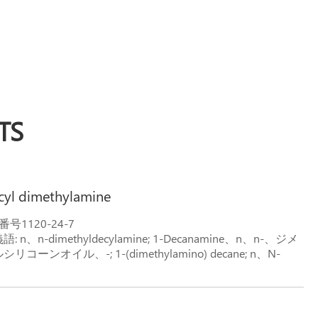
TS
cyl dimethylamine
s番号1120-24-7
語: n、n-dimethyldecylamine; 1-Decanamine、n、n-、ジメ
シリコーンオイル、-; 1-(dimethylamino) decane; n、N-
ethyldecan-1-amine;
構造-式-dodecyl-dimethylamine