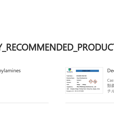
Y_RECOMMENDED_PRODUC
hylamines
De
Ca
類義
チル
dim
式: 