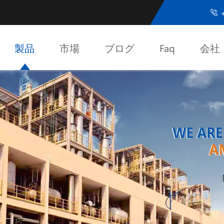
+

製品
市場
ブログ
Faq
会社