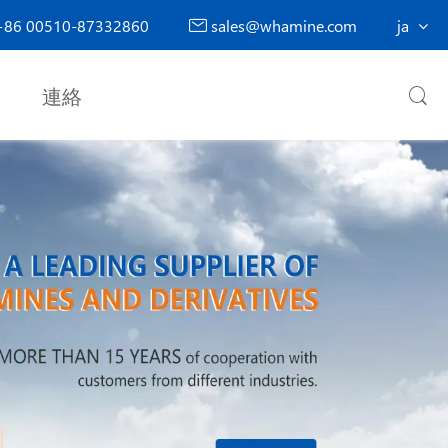
86 00510-87332860
sales@whamine.com
ja

連絡
