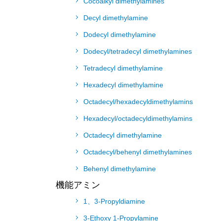
Cocoalkyl dimethylamines
Decyl dimethylamine
Dodecyl dimethylamine
Dodecyl/tetradecyl dimethylamines
Tetradecyl dimethylamine
Hexadecyl dimethylamine
Octadecyl/hexadecyldimethylamins
Hexadecyl/octadecyldimethylamins
Octadecyl dimethylamine
Octadecyl/behenyl dimethylamines
Behenyl dimethylamine
機能アミン
1、3-Propyldiamine
3-Ethoxy 1-Propylamine