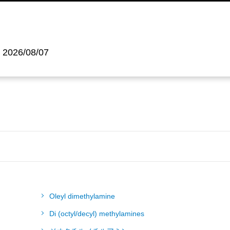
2026/08/07
Oleyl dimethylamine
Di (octyl/decyl) methylamines