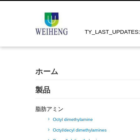
TY_LAST_UPDATES: 
ホーム
製品
脂肪アミン
Octyl dimethylamine
Octyl/decyl dimethylamines