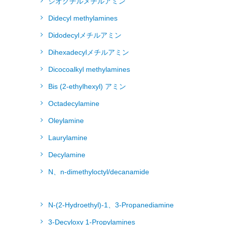
ジオクチルメチルアミン
Didecyl methylamines
Didodecylメチルアミン
Dihexadecylメチルアミン
Dicocoalkyl methylamines
Bis (2-ethylhexyl) アミン
Octadecylamine
Oleylamine
Laurylamine
Decylamine
N、n-dimethyloctyl/decanamide
N-(2-Hydroethyl)-1、3-Propanediamine
3-Decyloxy 1-Propylamines