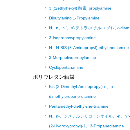
3 [(2ethylhexyl) 酸素] proplyamine
Dibutylanino 1-Propylamine
N、n、n '、n'-テトラ-メチル-エチレン-diami
3-Isopropoxypropylamine
N、N-BIS (3-Aminopropyl) ethylenediamine
3-Morpholinopropylamine
Cyclopentanamine
ポリウレタン触媒
Bis (3-Dimethyl-Aminopropyl)-n、n-
dimethylpropane-diamine
Pentamethyl-diethylene-triamine
N、n-、ジメチルシリコーンオイル、-n、n '
(2-Hydroxypropyl)-1、3-Propanediamine