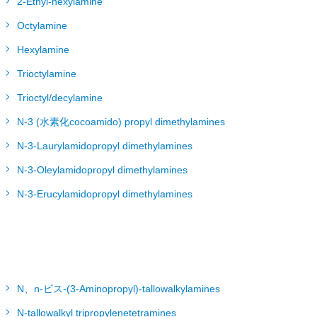
2-Ethyl-hexylamine
Octylamine
Hexylamine
Trioctylamine
Trioctyl/decylamine
N-3 (水素化cocoamido) propyl dimethylamines
N-3-Laurylamidopropyl dimethylamines
N-3-Oleylamidopropyl dimethylamines
N-3-Erucylamidopropyl dimethylamines
N、n-ビス-(3-Aminopropyl)-tallowalkylamines
N-tallowalkyl tripropylenetetramines