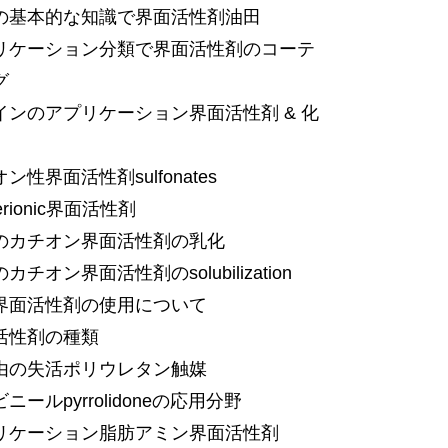
の基本的な知識で界面活性剤油田
リケーション分類で界面活性剤のコーテ
グ
インのアプリケーション界面活性剤 & 化
ン性界面活性剤sulfonates
terionic界面活性剤
のカチオン界面活性剤の乳化
カチオン界面活性剤のsolubilization
界面活性剤の使用について
活性剤の種類
由の失活ポリウレタン触媒
ニールpyrrolidoneの応用分野
リケーション脂肪アミン界面活性剤