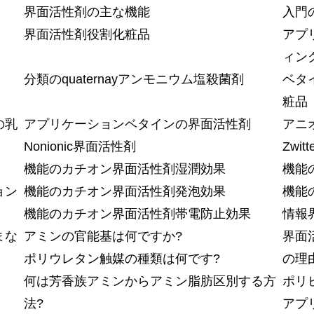
界面活性剤の主な機能
入門
界面活性剤役割化粧品
アプ
ィン
分類のquaternayアンモニウム塩殺菌剤
ベタ
粧品
の乳
アプリケーションベタインの界面活性剤
アニオ
Nonionic界面活性剤
Zwit
機能のカチオン界面活性剤湿潤効果
機能
ョン
機能のカチオン界面活性剤発泡効果
機能の
機能のカチオン界面活性剤帯電防止効果
情報
まな
アミンの官能基は何ですか?
界面
ポリウレタン触媒の種類は何です?
の理
何は芳香族アミンからアミン脂肪区別する方
ポリビ
法?
アプ