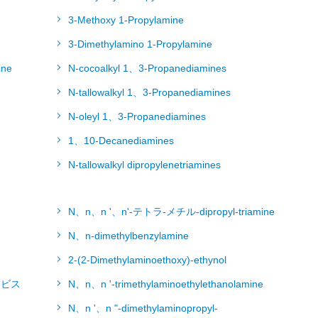
3-Methoxy 1-Propylamine
3-Dimethylamino 1-Propylamine
ne
N-cocoalkyl 1、3-Propanediamines
N-tallowalkyl 1、3-Propanediamines
N-oleyl 1、3-Propanediamines
1、10-Decanediamines
N-tallowalkyl dipropylenetriamines
N、n、n '、n'-テトラ-メチル-dipropyl-triamine
N、n-dimethylbenzylamine
2-(2-Dimethylaminoethoxy)-ethynol
-ビス
N、n、n '-trimethylaminoethylethanolamine
N、n '、n "-dimethylaminopropyl-