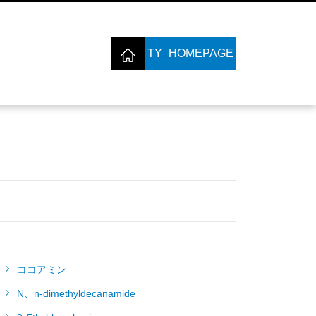
TY_HOMEPAGE
ココアミン
N、n-dimethyldecanamide