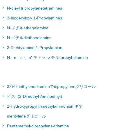
N-oleyl tripropylenetetramines
3-Isodecyloxy 1-Propylamines
N-メチルethanolamine
N-メチルdiethanolamine
3-Diehtylamino 1-Propylamine
N、n、n '、n'-テトラ-メチル-propyl-diamine
33% triethylenediamineでdipropyleneグリコール
ビス- (2-Dimethyl-Aminoethyl)
2-Hydroxypropyl trimethylammoniumギで
diehtyleneグリコール
Pentamethyl-dipropylene-triamine