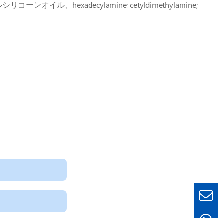
シリコーンオイル、hexadecylamine; cetyldimethylamine;
adecyldimethylamine; n、N-DIMETHYLHEXADECYLAMINE;
N-DIMETHYLCETYLAMINE; n、N-DIMETHYL-N-
XADECYLAMINE
構造式octadecyl dimethylamine