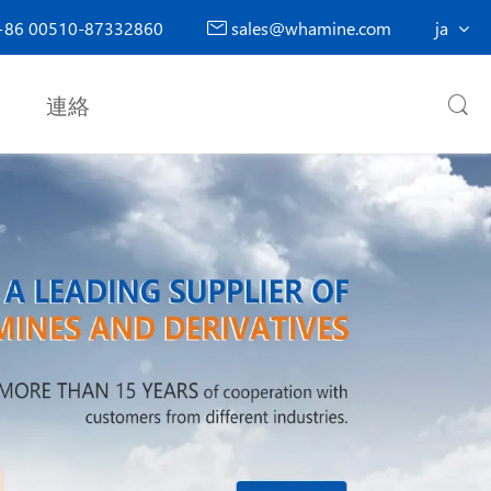
86 00510-87332860
sales@whamine.com
ja

連絡
