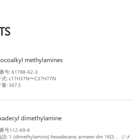
TS
cocoalkyl methylamines
番号: 61788-62-3
式: c17H37N〜C37H77N
量: 367.5
xadecyl dimethylamine
s番号112-69-6
: 1-(dimethylamino) hexadecane; armeen dm 16D; 、ジメ