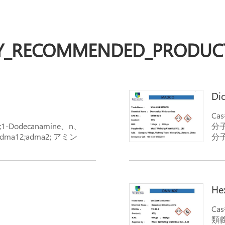
Y_RECOMMENDED_PRODUC
Di
Cas
e;1-Dodecanamine、n、
分子
a12;adma2; アミン
分子
He
Ca
類義語