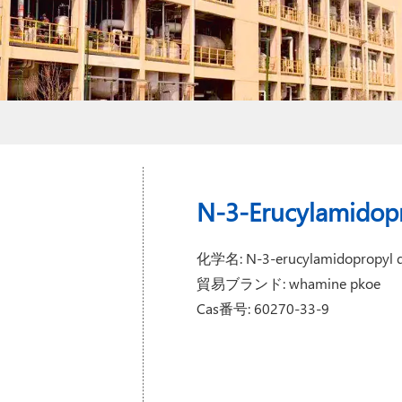
N-3-Erucylamidop
化学名: N-3-erucylamidopropyl d
貿易ブランド: whamine pkoe
Cas番号: 60270-33-9