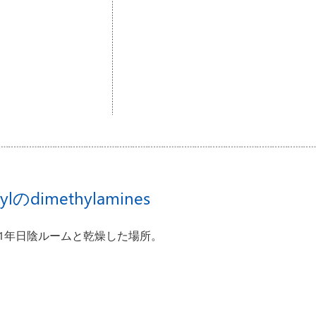
のdimethylamines
 収納1年日陰ルームと乾燥した場所。