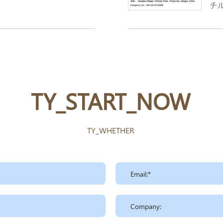
チル
hex
n、
HE
式: 
TY_START_NOW
TY_WHETHER