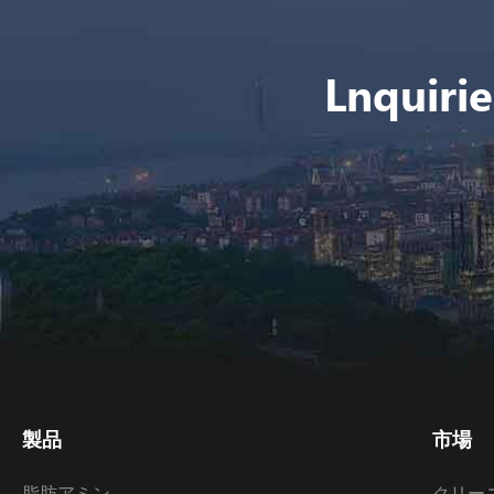
Lnqu
製品
市場
脂肪アミン
クリー