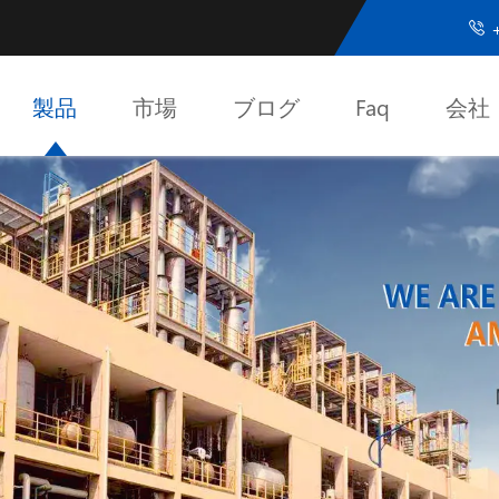
+

製品
市場
ブログ
Faq
会社