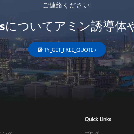
ご連絡ください!
iriesについてアミン誘導体
TY_GET_FREE_QUOTE

Quick Links
ブログ
ニング